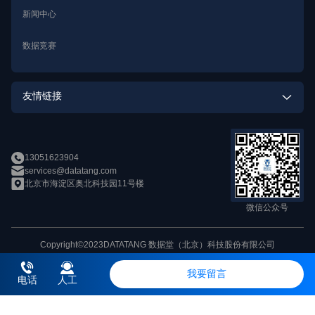
语音合成数据定制
新闻中心
智能家居解决方案
数据竞赛
新零售解决方案
智能医疗解决方案
友情链接
openMPD
13051623904
数加加
services@datatang.com
北京市海淀区奥北科技园11号楼
帕依提提
微信公众号
Copyright©2023DATATANG 数据堂（北京）科技股份有限公司
京ICP备11010828号 京公网安备 11010802026079号
我要留言
网站地图
法律声明与隐私政策
电话
人工