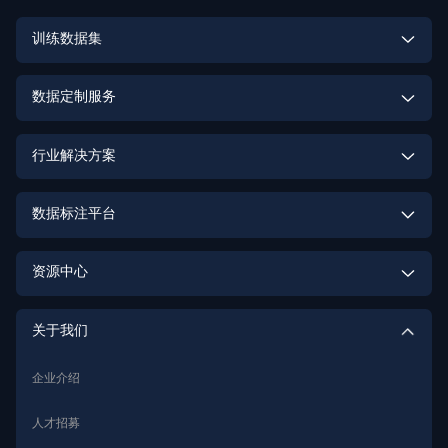
训练数据集
具身智能训练数据集
数据定制服务
大模型训练数据集
多模态数据定制
行业解决方案
计算机视觉训练数据集
激光雷达点云数据定制
具身智能数据解决方案
数据标注平台
语音识别训练数据集
街景数据定制
高质量数据集建设解决方案
数据标注平台
语音合成训练数据集
资源中心
OCR数据定制
大模型解决方案
数据标注实训平台
OCR训练数据集
助研数据集
行为识别数据定制
关于我们
智能驾驶解决方案
发音词典训练数据集
数据质量与安全
身份识别数据定制
企业介绍
智能娱乐解决方案
自然语言理解训练数据集
语音识别数据定制
人才招募
智能客服解决方案