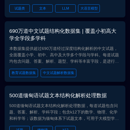
济、研究生、医学、语言、自考、综合、申论；题型包含多项
试题类
文本
LLM
大语言模型
选择题、单项选择题、判断题、填空题、简答题、申论题等；
该数据可用于大型语言模型（LLM）训练任务
大模型
690万道中文试题结构化数据集 | 覆盖小初高大
学全学段多学科
本数据集提供超过690万道经过深度结构化解析的中文试题，
全面覆盖小学、初中、高中及大学多个学段与学科。每道试题
均包含问题、答案、解析、题型、学科等丰富字段，是进行大
模型学科知识增强、教育AI产品研发及智能题库构建的核心高
教育试题数据集
中文试题解析数据集
质量数据资源。
大模型教育领域微调数据集
智能题库构建数据
K12学科知识图谱数据集
500道缅甸语试题文本结构化解析处理数据
500道缅甸语试题文本结构化解析处理数据，每道试题包含问
题、答案、解析、学科字段；包含k12下的数学、物理、化学
和科学等；该数据为缅甸体系下试题文本，可用于大模型学科
知识增强