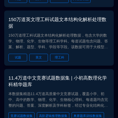
段；大学和职业试题包含答案，解析，类别等字段；K12试题
学段为小学、初中和高中，科目为语文、数学、英语、历史、
大模型
地理、政治、生物、物理、化学和科学；大学和职业试题领域
为公安、公考、医学、外语、学历、工程、教育、法律、经
150万道英文理工科试题文本结构化解析处理数
济、职业、计算机、资格和金融等；题型包含多项选择题、单
据
项选择题、判断题、填空题等；该数据可用于大模型学科知识
增强任务
150万道理工科试题文本结构化解析处理数据，包含大学的数
学、物理、化学、生物等理工科学科。每道试题包含问题、答
案、解析、题型、学科、学段等字段。该数据可用于大模型学
科知识增强任务。
试题
英文
理工科
11.4万道中文竞赛试题数据集 | 小初高数理化学
科精华题库
本数据集精选11.4万道高质量中文竞赛试题，覆盖小学、初
中、高中的数学、物理、化学、生物核心理科。每道题均含完
整的问题、答案、深度解析及学科标签，经过专业化结构化处
理。专为提升大模型在复杂逻辑推理、高阶解题思维和跨学科
竞赛试题数据集
高阶逻辑推理数据集
奥赛题库训练数据集
知识应用方面的能力而设计。