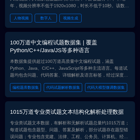
年，视频分辨率不低于1920x1080，时长不低于10秒。该数据
集可用于人物一致性视频生成、数字人生成等任务。
人物视频
数字人
视频生成
100万道中文编程试题数据集 | 覆盖
Python/C++/Java/JS等多种语言
本数据集提供超过100万道高质量中文编程试题，涵盖
Python、Java、C/C++、JavaScript等多种主流语言。每道试
题均包含问题、代码答案、详细解析及语言标签，经过深度结
构化处理，是训练和增强代码大模型、构建智能编程辅助工具
编程题库数据集
代码试题解析数据集
代码大模型微调数据集
与自动化评测系统的核心数据集。
程序自动评测训练数据集
多语言编程练习数据集
1015万道专业类试题文本结构化解析处理数据
专业类试题文本数据，有解析和无解析试题总量约1015万道；
每道试题包含题型、问题、答案及解析，部分试题存在题型错
误问题；专业包含党建、法律、工程、公务员、计算机、经