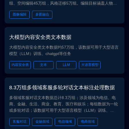
组、空间编辑45万组，风格迁移5万组。编辑目标涵盖人物、
动物、商品、植物、风景等场景。在标注方面，根据编辑指
图像编辑
多图融合
令，对图像中需要编辑的目标进行编辑。数据可用于图像合
成、数据增强、虚拟场景生成等任务。
大模型内容安全类文本数据
大模型内容安全类文本数据约57万组，该数据可用于大型语言
模型（LLM）训练、chatgpt等任务
内容安全类
文本
LLM
大语言模型
大模型
8.3万组多领域客服多轮对话文本标注处理数据
多领域客服对话文本数据总计8.3万组；涉及领域为电信、电
商、金融、生活、商业、教育、医疗和娱乐；每组数据为一轮
或多轮对话；该数据可用于大型语言模型（LLM）训练、
chatgpt等任务
客服对话
金融领域
电信领域
电商领域