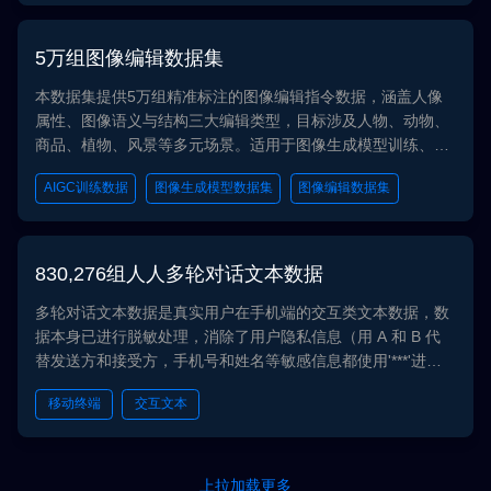
客服
大语言模型
大模型
5万组图像编辑数据集
本数据集提供5万组精准标注的图像编辑指令数据，涵盖人像
属性、图像语义与结构三大编辑类型，目标涉及人物、动物、
商品、植物、风景等多元场景。适用于图像生成模型训练、视
觉内容合成、数据增强及虚拟场景构建等计算机视觉任务，是
AIGC训练数据
图像生成模型数据集
图像编辑数据集
提升AI图像编辑与生成能力的优质数据集。
830,276组人人多轮对话文本数据
多轮对话文本数据是真实用户在手机端的交互类文本数据，数
据本身已进行脱敏处理，消除了用户隐私信息（用 A 和 B 代
替发送方和接受方，手机号和姓名等敏感信息都使用'***'进行
代替）。多轮对话文本数据可用于自然语言理解等任务。
移动终端
交互文本
上拉加载更多