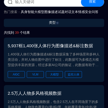
搜索
热门搜索：
具身智能
大模型
图像描述
试题
对话
文本
情感
安全
问答
类型
共找到
39
个结果
5,937框1,400张人体行为图像描述&标注数据
1,400张人体行为图像描述&标注数据采集了多种场景和多种人
类活动，并对人物在图中进行了标注，此数据可为多模态大模
型提供丰富的资源，经过多家AI公司的验证，此数据有助于模
型在真实世界的应用中表现出色。在数据采集、存储和使用的
AIGC
VLM
大模型
监控人体
过程中，我们始终严格遵循数据保护和隐私法规，确保用户的
隐私和合法权益得到维护。所有数据均符合GDPR、CCPA和
图文对
PIPL等法规要求。
2.5万人人物多风格视频数据
2.5万人人物多风格视频数据，包含2.5万人在不同场景下的多
风格视频，人物肤色覆盖白/黄/棕/黑，年龄覆盖青年/中年/老