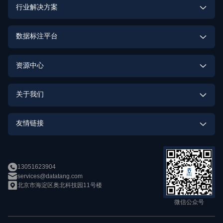
多模态数据定制
行业解决方案
激光雷达点云数据定制
具身智能数据解决方案
数据标注平台
街景数据定制
高质量数据集建设解决方案
数据标注平台
资源中心
OCR数据定制
大模型解决方案
数据标注实训平台
助研数据集
行为识别数据定制
关于我们
智能驾驶解决方案
数据质量与安全
身份识别数据定制
企业介绍
智能娱乐解决方案
友情链接
语音识别数据定制
人才招募
智能客服解决方案
openMPD
语音合成数据定制
新闻中心
智能家居解决方案
13051623904
数加加
services@datatang.com
数据竞赛
北京市海淀区奥北科技园11号楼
新零售解决方案
帕依提提
微信公众号
智能医疗解决方案