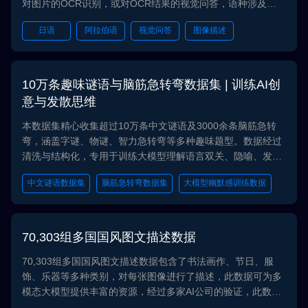
对图片的OCR识别，或对OCR结果的视觉问答，语种涉及阿
拉伯语和日语，领域覆盖①商业与金融②编程与计算机③法
日语
阿拉伯语
视觉问答
图像描述
律、政务与政治学④数理、科学、工程与技术⑤社会、人文、
文化与宗教学⑥体育、生活方式与休闲娱乐。 图片所属领域准
图像文本识别
确率（张准）95%以上；图文描述匹配度大于95%；OCR识别
准确率（句准）95%以上，以标点符号（逗号、分号、感叹号
10万条趣味谜语与脑筋急转弯数据集 | 训练AI创
等）分界或以标题分界。 本产品数据可用于多语种OCR识别
意与发散思维
任务，多模态大模型训练任务，图像文本生成任务，多语言视
觉问答任务等。
本数据集精心收集超过10万条中文谜语及3000余条脑筋急转
弯，涵盖字谜、物谜、智力急转弯等多种趣味题型。数据经过
清洗与结构化，专用于训练大模型理解语言双关、隐喻、发散
思维与创意推理能力，是开发智能对话、娱乐互动AI及评测模
中文谜语数据集
脑筋急转弯数据集
大模型幽默感训练数据
型幽默感的优质资源。
语言歧义与创意推理数据集
娱乐聊天机器人训练数据集
70,303组多国国风图文描述数据
70,303组多国国风图文描述数据包含了书法画作、节日、服
饰、乐器等多种类别，对每张图像进行了描述，此数据可为多
模态大模型提供丰富的资源，经过多家AI公司的验证，此数据
有助于模型在真实世界的应用中表现出色。在数据采集、存储