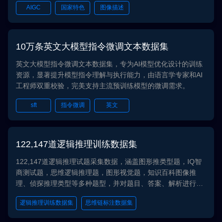
AIGC
国家特色
图像描述
和使用的过程中，我们始终严格遵循数据保护和隐私法规，确
保用户的隐私和合法权益得到维护。所有数据均符合GDPR、
CCPA和PIPL等法规要求。
10万条英文大模型指令微调文本数据集
英文大模型指令微调文本数据集，专为AI模型优化设计的训练
资源，显著提升模型指令理解与执行能力，由语言学专家和AI
工程师双重校验，完美支持主流预训练模型的微调需求。
sft
指令微调
英文
122,147道逻辑推理训练数据集
122,147道逻辑推理试题采集数据，涵盖图形推类型题，IQ智
商测试题，思维逻辑推理题，图形视觉题，知识百科图像推
理、侦探推理类型等多种题型，并对题目、答案、解析进行了
转写。该数据集可提升大模型的逻辑推理能力。我们严格遵循
逻辑推理训练数据集
思维链标注数据集
数据保护法规和隐私规定，确保数据采集、存储和使用的过程
中维护用户的隐私和合法权益，所有数据均遵循GDPR, CCPA,
大模型推理能力评测数据集
图形推理题库数据集