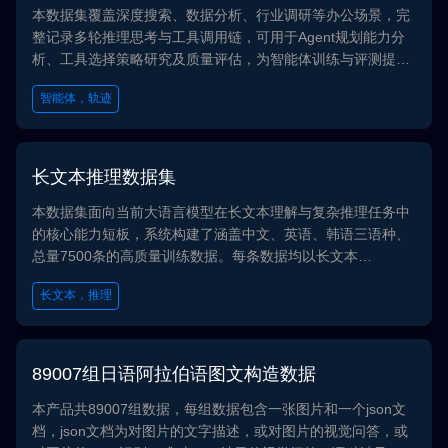
本数据集覆盖深度搜索、数据分析、行业调研等办公场景，完
整记录多轮推理思考与工具调用链，可用于Agent规划能力分
析、工具选择策略研究及质量评估，为智能体训练与评测提供
结构化基准。
智能体，轨迹
长文本推理数据集
本数据集面向当前大语言模型在长文本理解与复杂推理任务中
的核心能力短板，系统构建了涵盖中文、英语、韩语三语种、
总量7500条的高质量训练数据。每条数据均以长文本
（context）为基础，设计需要跨段落、跨文档信息融合与多跳
长文本，推理
逻辑推理的问题，旨在为模型的长文本感知、信息检索、推理
链构建与证据溯源能力提供全面、严谨的评估基准。
89007组日语阿拉伯语图文构造数据
本产品共89007组数据，每组数据包含一张图片和一个json文
档，json文档为对图片的文字描述，或对图片的视觉问答，或