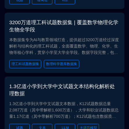
试题
缅甸语
k12
3200万道理工科试题数据集 | 覆盖数学物理化学
生物全学段
本数据集专为AI与教育领域打造，提供超过3200万道经过深度
解析与结构化的理工科试题，全面覆盖数学、物理、化学、生
物等核心学科，贯穿小学至大学全学段。数据字段完整，包含
问题、答案、解析、题型等，是训练教育大模型、构建智能题
理工科试题数据集
数理科学题库数据集
库与进行学科知识增强的核心数据集。
科学教育大模型训练数据
STEM智能教育数据集
学科知识图谱构建数据集
1.3亿道小学到大学中文试题文本结构化解析处
理数据
1.3亿道小学到大学中文试题文本数据，K12试题数据总量
2,087万道（其中带解析1,600万道），大学和职业试题数据总
量1.17亿道（其中带解析700万道）；K12试题包含数据质量
级别，题型，学段，题目难度，年级，科目，答案，解析等字
试题
文本
LLM
大语言模型