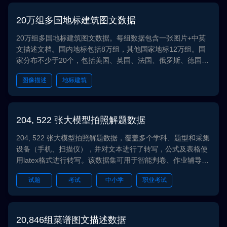
PIPL。
AI智商测试训练数据集
20万组多国地标建筑图文数据
20万组多国地标建筑图文数据。每组数据包含一张图片+中英
文描述文档。国内地标包括8万组，其他国家地标12万组。国
家分布不少于20个，包括美国、英国、法国、俄罗斯、德国等
国家。每个地标对应的图片张数分布在1-10张，包括不同角
图像描述
地标建筑
度、不同距离、不同时间段的地标信息。地标类型包括多种类
型的地标建筑，比如商业大厦、古老建筑、纪念碑、图书馆、
景点等。在标注内容方面，对地标国家、地标城市、地标具体
地点、地标分类、地标描述进行标注。数据可用于地标建筑识
204, 522 张大模型拍照解题数据
别和分析。
204, 522 张大模型拍照解题数据，覆盖多个学科、题型和采集
设备（手机、扫描仪），并对文本进行了转写，公式及表格使
用latex格式进行转写。该数据集可用于智能判卷、作业辅导等
任务。我们严格遵循数据保护法规和隐私规定，确保数据采
试题
考试
中小学
职业考试
集、存储和使用的过程中维护用户的隐私和合法权益，所有数
据均遵循GDPR, CCPA, PIPL。
20,846组菜谱图文描述数据