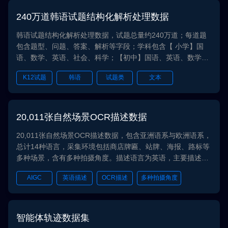
240万道韩语试题结构化解析处理数据
韩语试题结构化解析处理数据，试题总量约240万道；每道题
包含题型、问题、答案、解析等字段；学科包含【 小学】国
语、数学、英语、社会、科学；【初中】国语、英语、数学、
科学、社会；【高中】国语、英语、数学、物理、化学、生
K12试题
韩语
试题类
文本
物、历史、地理；题型包含选择题、填空题、判断题、问答题
等；该数据可用于大模型学科知识增强任务
LLM
大语言模型
大模型
大学试题
20,011张自然场景OCR描述数据
20,011张自然场景OCR描述数据，包含亚洲语系与欧洲语系，
总计14种语言，采集环境包括商店牌匾、站牌、海报、路标等
多种场景，含有多种拍摄角度。描述语言为英语，主要描述文
字排列方式、文字内容，颜色等信息。
AIGC
英语描述
OCR描述
多种拍摄角度
多国场景
智能体轨迹数据集